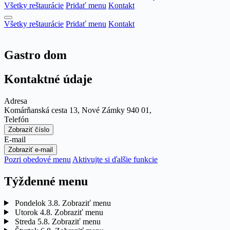
Všetky reštaurácie
Pridať menu
Kontakt
Všetky reštaurácie
Pridať menu
Kontakt
Gastro dom
Kontaktné údaje
Adresa
Komárňanská cesta 13, Nové Zámky 940 01,
Telefón
Zobraziť číslo
E-mail
Zobraziť e-mail
Pozri obedové menu
Aktivujte si ďalšie funkcie
Týždenné menu
Pondelok
3.8.
Zobraziť menu
Utorok
4.8.
Zobraziť menu
Streda
5.8.
Zobraziť menu