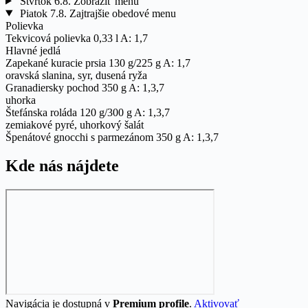
Štvrtok
6.8.
Zobraziť menu
Piatok
7.8.
Zajtrajšie obedové menu
Polievka
Tekvicová polievka
0,33 l
A: 1,7
Hlavné jedlá
Zapekané kuracie prsia
130 g/225 g
A: 1,7
oravská slanina, syr, dusená ryža
Granadiersky pochod
350 g
A: 1,3,7
uhorka
Štefánska roláda
120 g/300 g
A: 1,3,7
zemiakové pyré, uhorkový šalát
Špenátové gnocchi s parmezánom
350 g
A: 1,3,7
Kde nás nájdete
Navigácia je dostupná v
Premium profile
.
Aktivovať