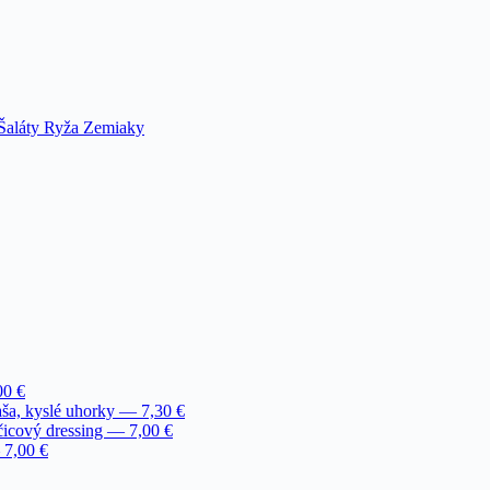
Šaláty
Ryža
Zemiaky
00 €
ša, kyslé uhorky — 7,30 €
icový dressing — 7,00 €
 7,00 €