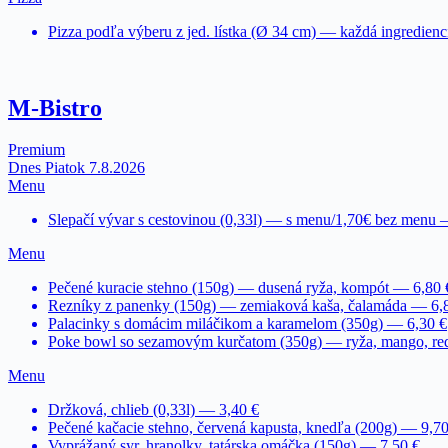
Pizza podľa výberu z jed. lístka (Ø 34 cm) — každá ingredienc
M-Bistro
Premium
Dnes Piatok 7.8.2026
Menu
Slepačí vývar s cestovinou (0,33l) — s menu/1,70€ bez menu 
Menu
Pečené kuracie stehno (150g) — dusená ryža, kompót — 6,80 
Rezníky z panenky (150g) — zemiaková kaša, čalamáda — 6,
Palacinky s domácim miláčikom a karamelom (350g) — 6,30 €
Poke bowl so sezamovým kurčatom (350g) — ryža, mango, reď
Menu
Držková, chlieb (0,33l) — 3,40 €
Pečené kačacie stehno, červená kapusta, knedľa (200g) — 9,70
Vyprážaný syr, hranolky, tatárska omáčka (150g) — 7,50 €