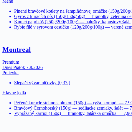
Menu
Plnené bravčové kotlety na šampiňónovej omáčke (150g/200g/
Gyros z kuracích pŕs (150g/150g/50g) — hranolky, zelenina čer
Kurací paprikáš (250g/200g/100g) — halušky, kapustový šalát
Rybie filé v syrovom cestíčku (120g/200g/100g) — varené zemi
Montreal
Premium
Dnes Piatok 7.8.2026
Polievka
Slepačí vývar, niťovky (0,33l)
Hlavné jedlá
Pečené kuracie stehno s plnkou (150g) — ryža, kompót — 7,9
Bravčový Černohorský (150g) — sedliacke zemiaky, šalát — 7
Vyprážaný karfiol (150g) — hranolky, tatárska omáčka — 7,90