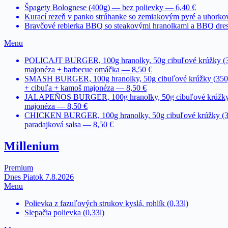
Špagety Bolognese (400g) — bez polievky — 6,40 €
Kurací rezeň v panko strúhanke so zemiakovým pyré a uhorko
Bravčové rebierka BBQ so steakovými hranolkami a BBQ dres
Menu
POLICAJT BURGER, 100g hranolky, 50g cibuľové krúžky (350g
majonéza + barbecue omáčka — 8,50 €
SMASH BURGER, 100g hranolky, 50g cibuľové krúžky (350g) —
+ cibuľa + kamoš majonéza — 8,50 €
JALAPEÑOS BURGER, 100g hranolky, 50g cibuľové krúžky (350
majonéza — 8,50 €
CHICKEN BURGER, 100g hranolky, 50g cibuľové krúžky (350g)
paradajková salsa — 8,50 €
Millenium
Premium
Dnes Piatok 7.8.2026
Menu
Polievka z fazuľových strukov kyslá, rohlík (0,33l)
Slepačia polievka (0,33l)