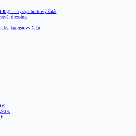
100g) — ryža, uhorkový šalát
stvá, dressing
aky, kapustový šalát
0 €
,90 €
 €