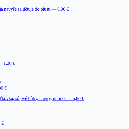
ia navyše sa účtuje do plusu — 8,00 €
— 1,20 €
€
80 €
kovka, sójové bôby, cherry, uhorka — 6,80 €
 €