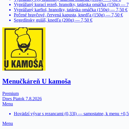
Vyprážaný kurací rezeň, hranolky, tatárska omáčka (150g) — 7
Vyprážaný karfiol, hranolky, tatárska omáčka (150g) — 7,50 €
Pečené bravčové, červená kapusta, knedľa (150g) — 7,50 €
Segedínsky guláš, knedľa (200g) — 7,50 €
Menučkáreň U kamoša
Premium
Dnes Piatok 7.8.2026
Menu
Hovädzí vývar s rezancami (0,33l) — samostatne, k menu +0,
Menu