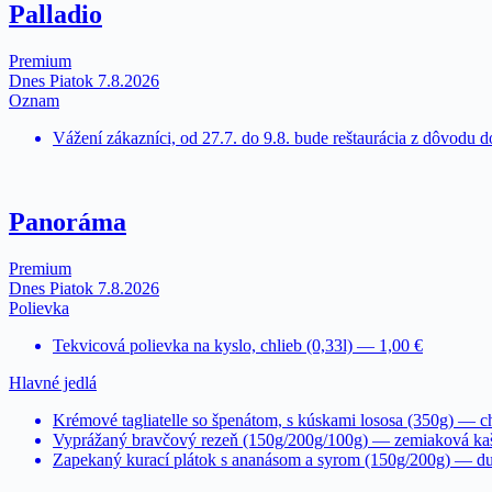
Palladio
Premium
Dnes Piatok 7.8.2026
Oznam
Vážení zákazníci, od 27.7. do 9.8. bude reštaurácia z dôvodu 
Panoráma
Premium
Dnes Piatok 7.8.2026
Polievka
Tekvicová polievka na kyslo, chlieb (0,33l) — 1,00 €
Hlavné jedlá
Krémové tagliatelle so špenátom, s kúskami lososa (350g) — c
Vyprážaný bravčový rezeň (150g/200g/100g) — zemiaková kaš
Zapekaný kurací plátok s ananásom a syrom (150g/200g) — d