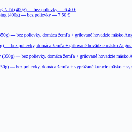
vý šalát (400g) — bez polievky — 6,40 €
ing (400g) — bez polievky — 7,50 €
) — bez polievky, domáca žemľa + grilované hovädzie mäsko Angus p
 bez polievky, domáca žemľa + grilované hovädzie mäsko Angus pre
g) — bez polievky, domáca žemľa + grilované hovädzie mäsko Angus
 — bez polievky, domáca žemľa + vyprážané kuracie mäsko + syr che