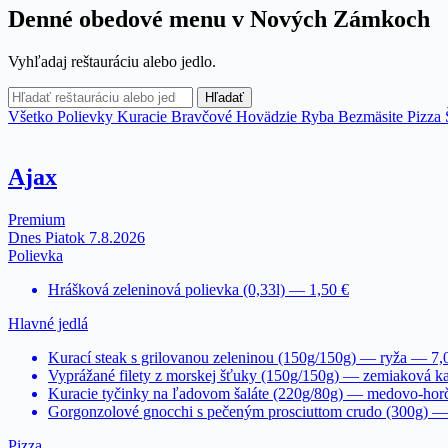
Denné obedové menu v Nových Zámkoch
Vyhľadaj reštauráciu alebo jedlo.
Hľadať
Všetko
Polievky
Kuracie
Bravčové
Hovädzie
Ryba
Bezmäsite
Pizza
Ajax
Premium
Dnes Piatok 7.8.2026
Polievka
Hrášková zeleninová polievka (0,33l) — 1,50 €
Hlavné jedlá
Kurací steak s grilovanou zeleninou (150g/150g) — ryža — 7,
Vyprážané filety z morskej šťuky (150g/150g) — zemiaková ka
Kuracie tyčinky na ľadovom šaláte (220g/80g) — medovo-horč
Gorgonzolové gnocchi s pečeným prosciuttom crudo (300g) —
Pizza