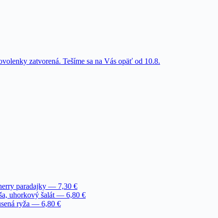
dovolenky zatvorená. Tešíme sa na Vás opäť od 10.8.
herry paradajky — 7,30 €
a, uhorkový šalát — 6,80 €
usená ryža — 6,80 €