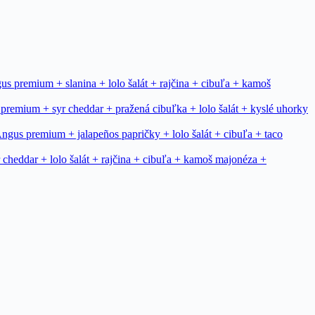
remium + slanina + lolo šalát + rajčina + cibuľa + kamoš
mium + syr cheddar + pražená cibuľka + lolo šalát + kyslé uhorky
 premium + jalapeños papričky + lolo šalát + cibuľa + taco
ddar + lolo šalát + rajčina + cibuľa + kamoš majonéza +